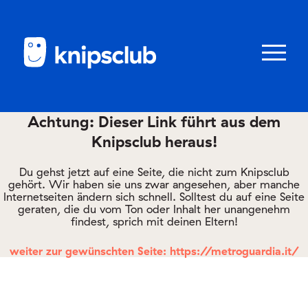
Zum
Zum
Seiteninhalt
Menü
Menü
öffnen/schl
Achtung: Dieser Link führt aus dem
Knipsclub heraus!
Club
knipstipps
Du gehst jetzt auf eine Seite, die nicht zum Knipsclub
gehört. Wir haben sie uns zwar angesehen, aber manche
Internetseiten ändern sich schnell. Solltest du auf eine Seite
geraten, die du vom Ton oder Inhalt her unangenehm
Eltern
findest, sprich mit deinen Eltern!
Kontakt
weiter zur gewünschten Seite: https://metroguardia.it/