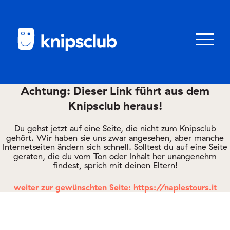
Zum
Zum
Seiteninhalt
Menü
Menü
öffnen/schl
Achtung: Dieser Link führt aus dem
Knipsclub heraus!
Club
knipstipps
Du gehst jetzt auf eine Seite, die nicht zum Knipsclub
gehört. Wir haben sie uns zwar angesehen, aber manche
Internetseiten ändern sich schnell. Solltest du auf eine Seite
geraten, die du vom Ton oder Inhalt her unangenehm
Eltern
findest, sprich mit deinen Eltern!
Kontakt
weiter zur gewünschten Seite: https://naplestours.it