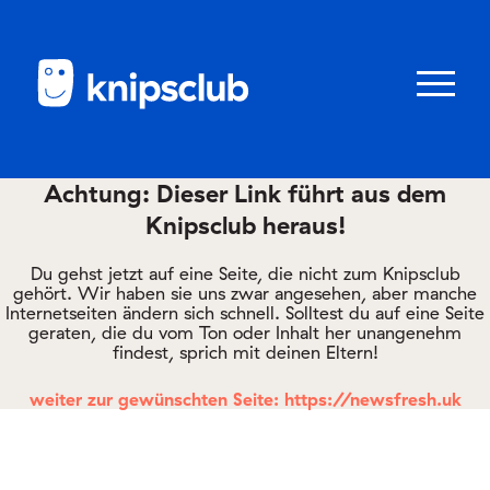
Zum
Zum
Seiteninhalt
Menü
Menü
öffnen/schl
Achtung: Dieser Link führt aus dem
Knipsclub heraus!
Club
knipstipps
Du gehst jetzt auf eine Seite, die nicht zum Knipsclub
gehört. Wir haben sie uns zwar angesehen, aber manche
Internetseiten ändern sich schnell. Solltest du auf eine Seite
geraten, die du vom Ton oder Inhalt her unangenehm
Eltern
findest, sprich mit deinen Eltern!
Kontakt
weiter zur gewünschten Seite: https://newsfresh.uk