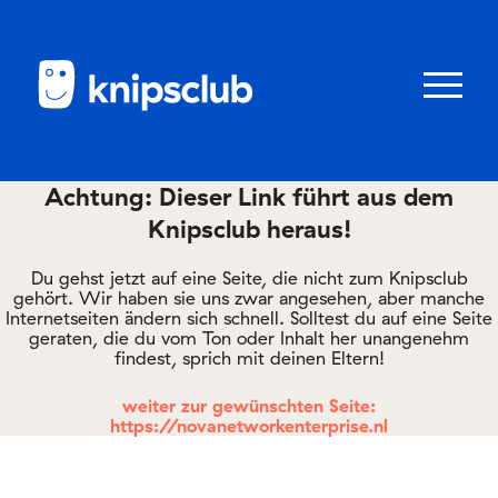
Zum
Zum
Seiteninhalt
Menü
Menü
öffnen/schl
Achtung: Dieser Link führt aus dem
Knipsclub heraus!
Club
knipstipps
Du gehst jetzt auf eine Seite, die nicht zum Knipsclub
gehört. Wir haben sie uns zwar angesehen, aber manche
Internetseiten ändern sich schnell. Solltest du auf eine Seite
geraten, die du vom Ton oder Inhalt her unangenehm
Eltern
findest, sprich mit deinen Eltern!
Kontakt
weiter zur gewünschten Seite:
https://novanetworkenterprise.nl