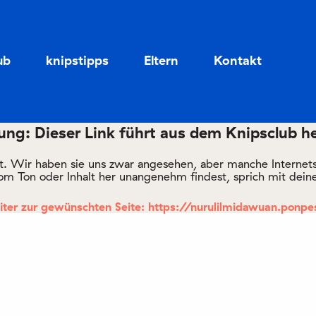
Zum
Zum
Seiteninhalt
Menü
ub
knipstipps
Eltern
Kontakt
ng: Dieser Link führt aus dem Knipsclub h
rt. Wir haben sie uns zwar angesehen, aber manche Internetsei
om Ton oder Inhalt her unangenehm findest, sprich mit deine
iter zur gewünschten Seite: https://nurulilmidawuan.ponpes