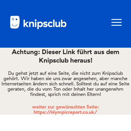
Zum
Zum
Seiteninhalt
Menü
Menü
öffnen/schl
Achtung: Dieser Link führt aus dem
Knipsclub heraus!
Club
knipstipps
Du gehst jetzt auf eine Seite, die nicht zum Knipsclub
gehört. Wir haben sie uns zwar angesehen, aber manche
Internetseiten ändern sich schnell. Solltest du auf eine Seite
geraten, die du vom Ton oder Inhalt her unangenehm
Eltern
findest, sprich mit deinen Eltern!
Kontakt
weiter zur gewünschten Seite:
https://olympicreport.co.uk/