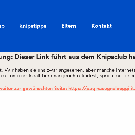
Zum
Zum
Seiteninhalt
Menü
ub
knipstipps
Eltern
Kontakt
ng: Dieser Link führt aus dem Knipsclub h
rt. Wir haben sie uns zwar angesehen, aber manche Internetsei
om Ton oder Inhalt her unangenehm findest, sprich mit deine
weiter zur gewünschten Seite: https://paginasegnaleoggi.it