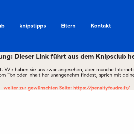
Zum
Zum
Seiteninhalt
Menü
ub
knipstipps
Eltern
Kontakt
ng: Dieser Link führt aus dem Knipsclub h
rt. Wir haben sie uns zwar angesehen, aber manche Internetsei
om Ton oder Inhalt her unangenehm findest, sprich mit deine
weiter zur gewünschten Seite: https://penaltyfoudre.fr/