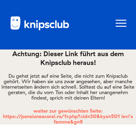
Zum
Zum
Seiteninhalt
Menü
Menü
öffnen/schl
Achtung: Dieser Link führt aus dem
Knipsclub heraus!
Club
knipstipps
Du gehst jetzt auf eine Seite, die nicht zum Knipsclub
gehört. Wir haben sie uns zwar angesehen, aber manche
Internetseiten ändern sich schnell. Solltest du auf eine Seite
geraten, die du vom Ton oder Inhalt her unangenehm
Eltern
findest, sprich mit deinen Eltern!
Kontakt
weiter zur gewünschten Seite:
https://pensiuneacoral.ro/fr.php?cid=30&kys=501 levi's
femme&g=9