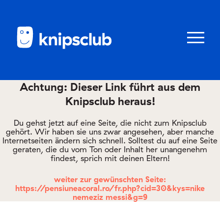
Zum
Zum
Seiteninhalt
Menü
Menü
öffnen/schl
Achtung: Dieser Link führt aus dem
Knipsclub heraus!
Club
knipstipps
Du gehst jetzt auf eine Seite, die nicht zum Knipsclub
gehört. Wir haben sie uns zwar angesehen, aber manche
Internetseiten ändern sich schnell. Solltest du auf eine Seite
geraten, die du vom Ton oder Inhalt her unangenehm
Eltern
findest, sprich mit deinen Eltern!
Kontakt
weiter zur gewünschten Seite:
https://pensiuneacoral.ro/fr.php?cid=30&kys=nike
nemeziz messi&g=9