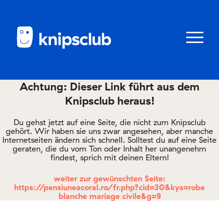
Zum
Zum
Seiteninhalt
Menü
Menü
öffnen/schl
Achtung: Dieser Link führt aus dem
Knipsclub heraus!
Club
knipstipps
Du gehst jetzt auf eine Seite, die nicht zum Knipsclub
gehört. Wir haben sie uns zwar angesehen, aber manche
Internetseiten ändern sich schnell. Solltest du auf eine Seite
geraten, die du vom Ton oder Inhalt her unangenehm
Eltern
findest, sprich mit deinen Eltern!
Kontakt
weiter zur gewünschten Seite:
https://pensiuneacoral.ro/fr.php?cid=30&kys=robe
blanche mariage civile&g=9