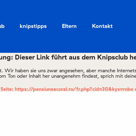
Zum
Zum
Seiteninhalt
Menü
ub
knipstipps
Eltern
Kontakt
ng: Dieser Link führt aus dem Knipsclub h
rt. Wir haben sie uns zwar angesehen, aber manche Internetsei
om Ton oder Inhalt her unangenehm findest, sprich mit deine
Seite: https://pensiuneacoral.ro/fr.php?cid=30&kys=robe 