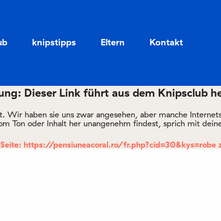
Zum
Zum
Seiteninhalt
Menü
ub
knipstipps
Eltern
Kontakt
ng: Dieser Link führt aus dem Knipsclub h
rt. Wir haben sie uns zwar angesehen, aber manche Internetsei
om Ton oder Inhalt her unangenehm findest, sprich mit deine
Seite: https://pensiuneacoral.ro/fr.php?cid=30&kys=robe 