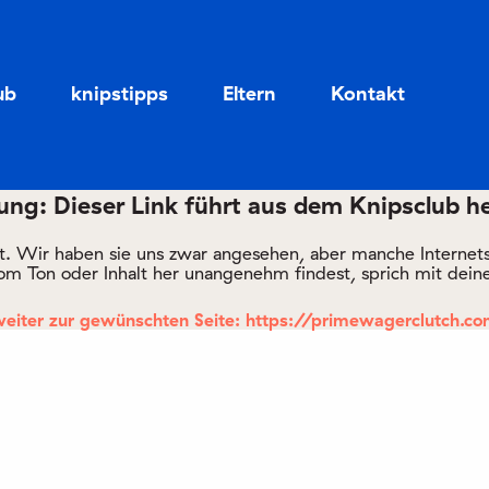
Zum
Zum
Seiteninhalt
Menü
ub
knipstipps
Eltern
Kontakt
ng: Dieser Link führt aus dem Knipsclub h
rt. Wir haben sie uns zwar angesehen, aber manche Internetsei
om Ton oder Inhalt her unangenehm findest, sprich mit deine
eiter zur gewünschten Seite: https://primewagerclutch.c