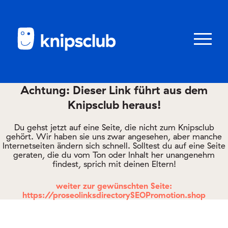
Zum
Zum
Seiteninhalt
Menü
Menü
öffnen/schl
Achtung: Dieser Link führt aus dem
Knipsclub heraus!
Club
knipstipps
Du gehst jetzt auf eine Seite, die nicht zum Knipsclub
gehört. Wir haben sie uns zwar angesehen, aber manche
Internetseiten ändern sich schnell. Solltest du auf eine Seite
geraten, die du vom Ton oder Inhalt her unangenehm
Eltern
findest, sprich mit deinen Eltern!
Kontakt
weiter zur gewünschten Seite:
https://proseolinksdirectorySEOPromotion.shop