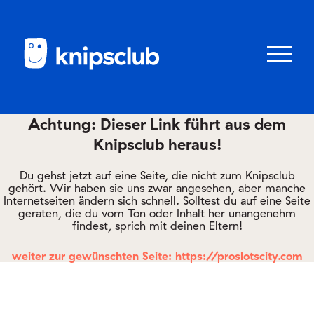
Zum
Zum
Seiteninhalt
Menü
Menü
öffnen/schl
Achtung: Dieser Link führt aus dem
Knipsclub heraus!
Club
knipstipps
Du gehst jetzt auf eine Seite, die nicht zum Knipsclub
gehört. Wir haben sie uns zwar angesehen, aber manche
Internetseiten ändern sich schnell. Solltest du auf eine Seite
geraten, die du vom Ton oder Inhalt her unangenehm
Eltern
findest, sprich mit deinen Eltern!
Kontakt
weiter zur gewünschten Seite: https://proslotscity.com