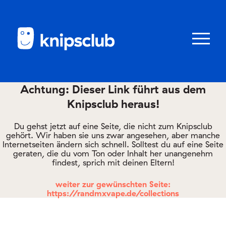
Zum
Zum
Seiteninhalt
Menü
Menü
öffnen/schl
Achtung: Dieser Link führt aus dem
Knipsclub heraus!
Club
knipstipps
Du gehst jetzt auf eine Seite, die nicht zum Knipsclub
gehört. Wir haben sie uns zwar angesehen, aber manche
Internetseiten ändern sich schnell. Solltest du auf eine Seite
geraten, die du vom Ton oder Inhalt her unangenehm
Eltern
findest, sprich mit deinen Eltern!
Kontakt
weiter zur gewünschten Seite:
https://randmxvape.de/collections