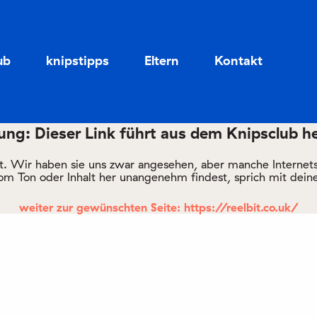
Zum
Zum
Seiteninhalt
Menü
ub
knipstipps
Eltern
Kontakt
ng: Dieser Link führt aus dem Knipsclub h
rt. Wir haben sie uns zwar angesehen, aber manche Internetsei
om Ton oder Inhalt her unangenehm findest, sprich mit deine
weiter zur gewünschten Seite: https://reelbit.co.uk/