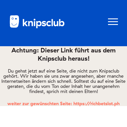
Zum
Zum
Seiteninhalt
Menü
Menü
öffnen/schl
Achtung: Dieser Link führt aus dem
Knipsclub heraus!
Club
knipstipps
Du gehst jetzt auf eine Seite, die nicht zum Knipsclub
gehört. Wir haben sie uns zwar angesehen, aber manche
Internetseiten ändern sich schnell. Solltest du auf eine Seite
geraten, die du vom Ton oder Inhalt her unangenehm
Eltern
findest, sprich mit deinen Eltern!
Kontakt
weiter zur gewünschten Seite: https://richbetslot.ph