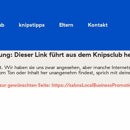
Zum
Zum
Seiteninhalt
Menü
ub
knipstipps
Eltern
Kontakt
ng: Dieser Link führt aus dem Knipsclub h
rt. Wir haben sie uns zwar angesehen, aber manche Internetsei
om Ton oder Inhalt her unangenehm findest, sprich mit deine
 zur gewünschten Seite: https://sabnsLocalBusinessPromoti