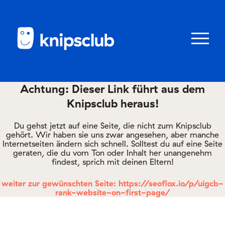
Zum
Zum
Seiteninhalt
Menü
Menü
öffnen/schl
Achtung: Dieser Link führt aus dem
Knipsclub heraus!
Club
knipstipps
Du gehst jetzt auf eine Seite, die nicht zum Knipsclub
gehört. Wir haben sie uns zwar angesehen, aber manche
Internetseiten ändern sich schnell. Solltest du auf eine Seite
geraten, die du vom Ton oder Inhalt her unangenehm
Eltern
findest, sprich mit deinen Eltern!
Kontakt
weiter zur gewünschten Seite: https://seoflox.io/p/uigcb-
rank-website-on-first-page/