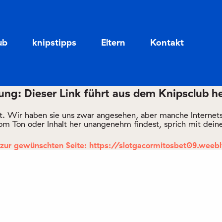
Zum
Zum
Seiteninhalt
Menü
ub
knipstipps
Eltern
Kontakt
ng: Dieser Link führt aus dem Knipsclub h
rt. Wir haben sie uns zwar angesehen, aber manche Internetsei
om Ton oder Inhalt her unangenehm findest, sprich mit deine
 zur gewünschten Seite: https://slotgacormitosbet09.weeb