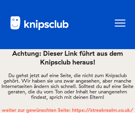
Zum
Zum
Seiteninhalt
Menü
Menü
öffnen/schl
Achtung: Dieser Link führt aus dem
Knipsclub heraus!
Club
knipstipps
Du gehst jetzt auf eine Seite, die nicht zum Knipsclub
gehört. Wir haben sie uns zwar angesehen, aber manche
Internetseiten ändern sich schnell. Solltest du auf eine Seite
geraten, die du vom Ton oder Inhalt her unangenehm
Eltern
findest, sprich mit deinen Eltern!
Kontakt
weiter zur gewünschten Seite: https://streakrealm.co.uk/