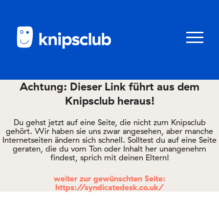
Zum
Zum
Seiteninhalt
Menü
Menü
öffnen/schl
Achtung: Dieser Link führt aus dem
Knipsclub heraus!
Club
knipstipps
Du gehst jetzt auf eine Seite, die nicht zum Knipsclub
gehört. Wir haben sie uns zwar angesehen, aber manche
Internetseiten ändern sich schnell. Solltest du auf eine Seite
geraten, die du vom Ton oder Inhalt her unangenehm
Eltern
findest, sprich mit deinen Eltern!
Kontakt
weiter zur gewünschten Seite:
https://syndicatedesk.co.uk/