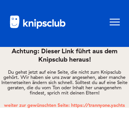
Zum
Zum
Seiteninhalt
Menü
Menü
öffnen/schl
Achtung: Dieser Link führt aus dem
Knipsclub heraus!
Club
knipstipps
Du gehst jetzt auf eine Seite, die nicht zum Knipsclub
gehört. Wir haben sie uns zwar angesehen, aber manche
Internetseiten ändern sich schnell. Solltest du auf eine Seite
geraten, die du vom Ton oder Inhalt her unangenehm
Eltern
findest, sprich mit deinen Eltern!
Kontakt
weiter zur gewünschten Seite: https://trannyone.yachts