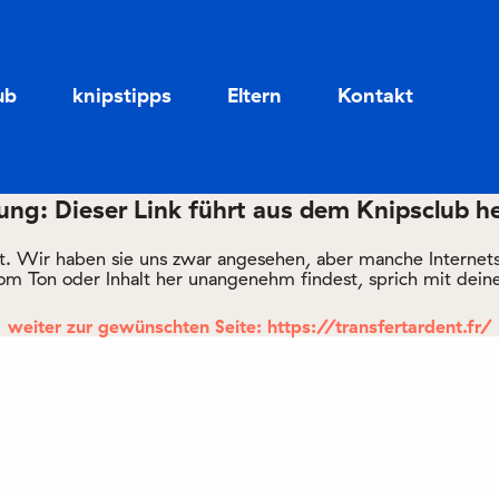
Zum
Zum
Seiteninhalt
Menü
ub
knipstipps
Eltern
Kontakt
ng: Dieser Link führt aus dem Knipsclub h
rt. Wir haben sie uns zwar angesehen, aber manche Internetsei
om Ton oder Inhalt her unangenehm findest, sprich mit deine
weiter zur gewünschten Seite: https://transfertardent.fr/