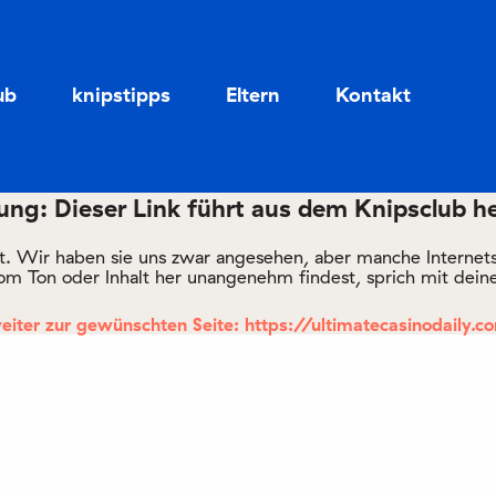
Zum
Zum
Seiteninhalt
Menü
ub
knipstipps
Eltern
Kontakt
ng: Dieser Link führt aus dem Knipsclub h
rt. Wir haben sie uns zwar angesehen, aber manche Internetsei
om Ton oder Inhalt her unangenehm findest, sprich mit deine
eiter zur gewünschten Seite: https://ultimatecasinodaily.c