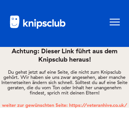
Zum
Zum
Seiteninhalt
Menü
Menü
öffnen/schl
Achtung: Dieser Link führt aus dem
Knipsclub heraus!
Club
knipstipps
Du gehst jetzt auf eine Seite, die nicht zum Knipsclub
gehört. Wir haben sie uns zwar angesehen, aber manche
Internetseiten ändern sich schnell. Solltest du auf eine Seite
geraten, die du vom Ton oder Inhalt her unangenehm
Eltern
findest, sprich mit deinen Eltern!
Kontakt
weiter zur gewünschten Seite: https://veteranhive.co.uk/