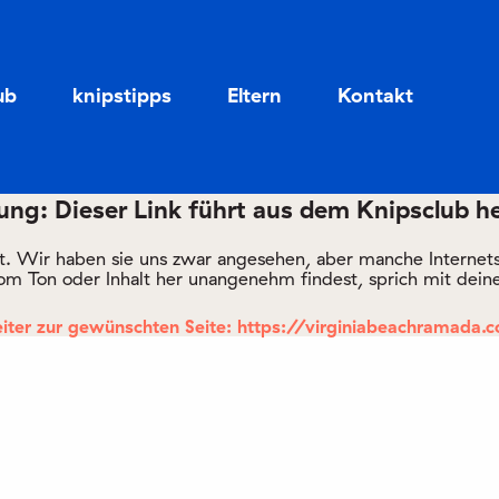
Zum
Zum
Seiteninhalt
Menü
ub
knipstipps
Eltern
Kontakt
ng: Dieser Link führt aus dem Knipsclub h
rt. Wir haben sie uns zwar angesehen, aber manche Internetsei
om Ton oder Inhalt her unangenehm findest, sprich mit deine
iter zur gewünschten Seite: https://virginiabeachramada.