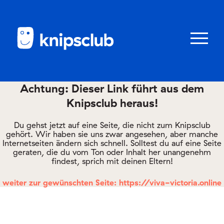
Zum
Zum
Seiteninhalt
Menü
Menü
öffnen/schl
Achtung: Dieser Link führt aus dem
Knipsclub heraus!
Club
knipstipps
Du gehst jetzt auf eine Seite, die nicht zum Knipsclub
gehört. Wir haben sie uns zwar angesehen, aber manche
Internetseiten ändern sich schnell. Solltest du auf eine Seite
geraten, die du vom Ton oder Inhalt her unangenehm
Eltern
findest, sprich mit deinen Eltern!
Kontakt
weiter zur gewünschten Seite: https://viva-victoria.online