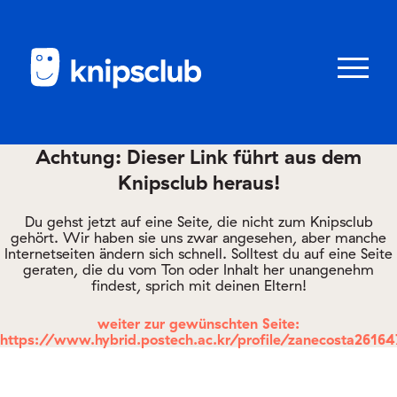
Zum
Zum
Seiteninhalt
Menü
Menü
öffnen/schl
Achtung: Dieser Link führt aus dem
Knipsclub heraus!
Club
knipstipps
Du gehst jetzt auf eine Seite, die nicht zum Knipsclub
gehört. Wir haben sie uns zwar angesehen, aber manche
Internetseiten ändern sich schnell. Solltest du auf eine Seite
geraten, die du vom Ton oder Inhalt her unangenehm
Eltern
findest, sprich mit deinen Eltern!
Kontakt
weiter zur gewünschten Seite:
https://www.hybrid.postech.ac.kr/profile/zanecosta26164