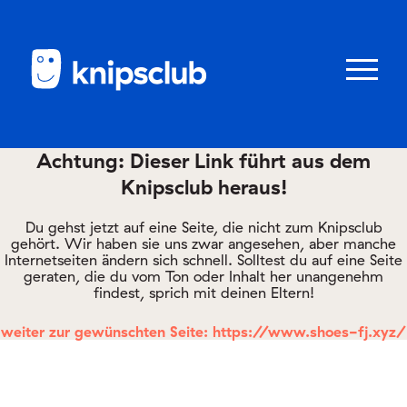
Zum
Zum
Seiteninhalt
Menü
Menü
öffnen/schl
Achtung: Dieser Link führt aus dem
Knipsclub heraus!
Club
knipstipps
Du gehst jetzt auf eine Seite, die nicht zum Knipsclub
gehört. Wir haben sie uns zwar angesehen, aber manche
Internetseiten ändern sich schnell. Solltest du auf eine Seite
geraten, die du vom Ton oder Inhalt her unangenehm
Eltern
findest, sprich mit deinen Eltern!
Kontakt
weiter zur gewünschten Seite: https://www.shoes-fj.xyz/