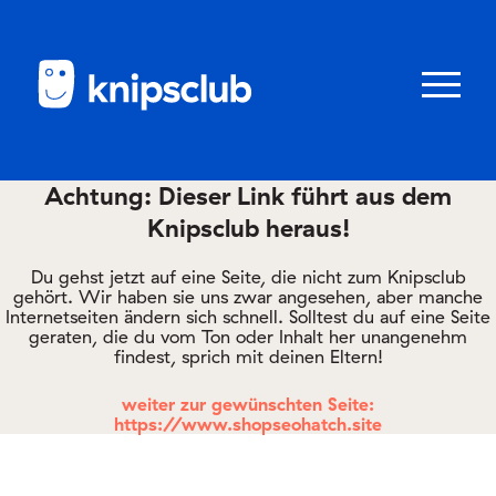
Zum
Zum
Seiteninhalt
Menü
Menü
öffnen/schl
Achtung: Dieser Link führt aus dem
Knipsclub heraus!
Club
knipstipps
Du gehst jetzt auf eine Seite, die nicht zum Knipsclub
gehört. Wir haben sie uns zwar angesehen, aber manche
Internetseiten ändern sich schnell. Solltest du auf eine Seite
geraten, die du vom Ton oder Inhalt her unangenehm
Eltern
findest, sprich mit deinen Eltern!
Kontakt
weiter zur gewünschten Seite:
https://www.shopseohatch.site