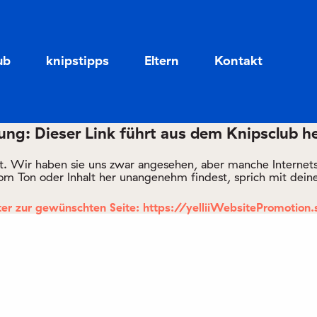
Zum
Zum
Seiteninhalt
Menü
ub
knipstipps
Eltern
Kontakt
ng: Dieser Link führt aus dem Knipsclub h
rt. Wir haben sie uns zwar angesehen, aber manche Internetsei
om Ton oder Inhalt her unangenehm findest, sprich mit deine
er zur gewünschten Seite: https://yelliiWebsitePromotion