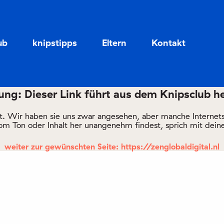
Zum
Zum
Seiteninhalt
Menü
ub
knipstipps
Eltern
Kontakt
ng: Dieser Link führt aus dem Knipsclub h
rt. Wir haben sie uns zwar angesehen, aber manche Internetsei
om Ton oder Inhalt her unangenehm findest, sprich mit deine
weiter zur gewünschten Seite: https://zenglobaldigital.nl