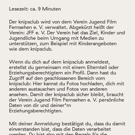
Mitglied werden
Lesezeit: ca. 9 Minuten
Der knipsclub wird von dem Verein Jugend Film
Fernsehen e. V. verwaltet. Abgekürzt heißt der
Verein: JFF e. V. Der Verein hat das Ziel, Kinder und
Jugendliche beim Umgang mit Medien zu
unterstützen, zum Beispiel mit Kinderangeboten
Login
wie dem knipsclub.
Wenn du dich auf dem knipsclub anmeldest,
erstellst du gemeinsam mit einem Elternteil oder
Erziehungsberechtigtem ein Profil. Dann hast du
Zugriff auf den geschlossenen Bereich vom
knipsclub: Hier kannst du Fotos hochladen, dich mit
anderen austauschen und Fotos von anderen
ansehen. Damit der knipsclub sicher bleibt, braucht
der Verein Jugend Film Fernsehen e. V. persönliche
Daten von dir und deiner*m
Erziehungsberechtigten.
Mit deiner Anmeldung bestätigst du, dass du damit
einverstanden bist, dass die Daten verarbeitet
werden. Du bist also mit den Regeln für die
Nutzung einverstanden. Diese Regeln nennt man
auch „Allgemeine Geschäftsbedingungen“. Sie
werden häufig mit „AGBs“ abgekürzt. Lies dir also
vor der Anmeldung gemeinsam mit deinem*r
Erziehungsberechtigten die AGBs durch. Du erfährst,
welche persönlichen Daten du angibst und was mit
diesen auf dem knipsclub passiert. Es gibt Daten,
die du angeben musst und Daten, die du freiwillig
angibst. Überlege dir vorher gemeinsam mit
deinem*r Erziehungsberechtigten, welche Daten du
angeben möchtest. Wichtig ist, dass auch deine