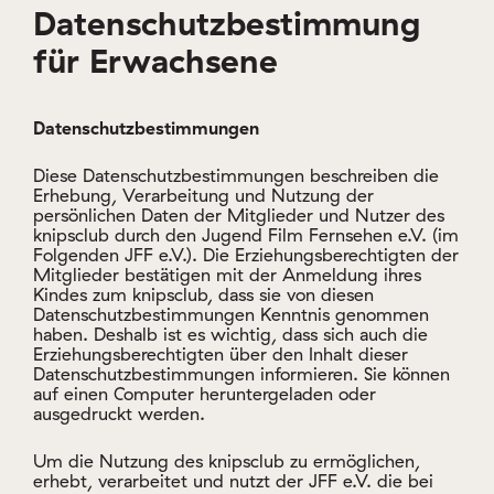
Datenschutzbestimmung
für Erwachsene
Datenschutzbestimmungen
Diese Datenschutzbestimmungen beschreiben die
Erhebung, Verarbeitung und Nutzung der
persönlichen Daten der Mitglieder und Nutzer des
knipsclub durch den Jugend Film Fernsehen e.V. (im
Folgenden JFF e.V.). Die Erziehungsberechtigten der
Mitglieder bestätigen mit der Anmeldung ihres
Kindes zum knipsclub, dass sie von diesen
Datenschutzbestimmungen Kenntnis genommen
haben. Deshalb ist es wichtig, dass sich auch die
Erziehungsberechtigten über den Inhalt dieser
Datenschutzbestimmungen informieren. Sie können
auf einen Computer heruntergeladen oder
ausgedruckt werden.
Um die Nutzung des knipsclub zu ermöglichen,
erhebt, verarbeitet und nutzt der JFF e.V. die bei
der Anmeldung durch ein zukünftiges Mitglied
anzugebenden Pflichtangaben. Es handelt sich dabei
um folgende Angaben: Spitzname und Email-
Adresse der Eltern des zukünftigen Mitglieds. Hat
das Mitglied eine eigene E-Mail-Adresse, kann
diese freiwillig angegeben werden. Der Spitzname
wird automatisch in das Profil des Mitglieds
übernommen und kann im Bereich „Meine Seite“
jederzeit geändert oder ergänzt werden. Sollten sich
nach der Anmeldung Änderungen in Bezug auf die
Pflichtangaben ergeben, ist dies dem JFF e.V. über