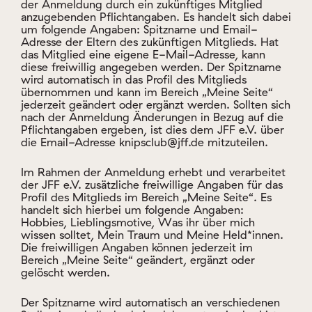
die Email-Adresse knipsclub@jff.de mitzuteilen.
Im Rahmen der Anmeldung erhebt und verarbeitet
der JFF e.V. zusätzliche freiwillige Angaben für das
Profil des Mitglieds im Bereich „Meine Seite“. Es
handelt sich hierbei um folgende Angaben:
Hobbies, Lieblingsmotive, Was ihr über mich
wissen solltet, Mein Traum und Meine Held*innen.
Die freiwilligen Angaben können jederzeit im
Bereich „Meine Seite“ geändert, ergänzt oder
gelöscht werden.
Der Spitzname wird automatisch an verschiedenen
Stellen innerhalb des knipsclub – etwa in der Liste
aktuell eingeloggter Mitglieder – für andere
eingeloggte Mitglieder angezeigt. Die bei der
Anmeldung zum knipsclub erhobenen freiwilligen
Angaben werden automatisch in das Profil im
Bereich „Meine Seite“ übernommen. Das Profil ist
allerdings nicht automatisch freigeschaltet und kann
daher erst von anderen Mitgliedern des knipsclubs
abgerufen (also gelesen) werden, wenn eine
entsprechende Freischaltung durch die pädagogisch
geschulte Redaktion im JFF, Institut für