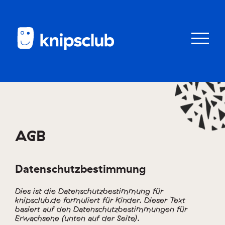
Zum
Zum
Seiteninhalt
Menü
Menü
öffnen/schl
Club
knipstipps
AGB
Eltern
Datenschutzbestimmung
Kontakt
Dies ist die Datenschutzbestimmung für
knipsclub.de formuliert für Kinder. Dieser Text
basiert auf den Datenschutzbestimmungen für
Erwachsene (unten auf der Seite).