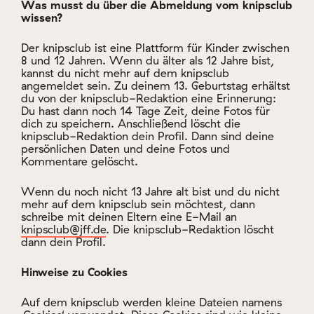
Was musst du über die Abmeldung vom knipsclub
wissen?
Der knipsclub ist eine Plattform für Kinder zwischen
8 und 12 Jahren. Wenn du älter als 12 Jahre bist,
kannst du nicht mehr auf dem knipsclub
angemeldet sein. Zu deinem 13. Geburtstag erhältst
du von der knipsclub-Redaktion eine Erinnerung:
Du hast dann noch 14 Tage Zeit, deine Fotos für
dich zu speichern. Anschließend löscht die
knipsclub-Redaktion dein Profil. Dann sind deine
persönlichen Daten und deine Fotos und
Kommentare gelöscht.
Wenn du noch nicht 13 Jahre alt bist und du nicht
mehr auf dem knipsclub sein möchtest, dann
schreibe mit deinen Eltern eine E-Mail an
knipsclub@jff.de
. Die knipsclub-Redaktion löscht
dann dein Profil.
Hinweise zu Cookies
Auf dem knipsclub werden kleine Dateien namens
‚Cookies‘ verwendet. Diese Cookies sind wie kleine
Zettel, die der Computer speichert, während du auf
der Seite bist. Sie helfen dabei, sich zu merken, was
du machst, damit die Seite besser funktioniert.
Diese Zettel verraten aber nicht deinen Namen oder
andere persönliche Daten. Sie werden nur dazu
genutzt, die Seite einfacher zu machen, während du
sie nutzt. Wenn du die Seite verlässt, sind die