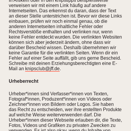
In Artikeln oder in den knipstipps beispielsweise
verweisen wir mit einem Link häufig auf andere
Internetseiten. Das erkennst du daran, dass der Text
an dieser Stelle unterstrichen ist. Bevor wir diese Links
einbauen, prüfen wir noch einmal genau, ob die
anderen Internetseiten inhaltliche Fehler oder
Rechtsverstöße enthalten und verlinken nur, wenn
keine Fehler entdeckt wurden. Die verlinkten Websiten
können sich aber jederzeit ändern, ohne dass wir
darüber Bescheid wissen. Deshalb übernehmen wir
keine Garantie für die verlinkten Seiten. Wenn dir ein
Fehler auf einer Seite auffällt, gib uns gerne Bescheid.
Schreibe mit deinen Erziehungsberechtigten eine E-
Mail an
knipsclub@jff.de
.
Urheberrecht
Urheber*innen sind Verfasser*innen von Texten,
Fotograf*innen, Produzent*innen von Videos oder
Zeichner*innen von Bildern oder Logos. Sie haben
das Recht zu entscheiden, wer ihre erstellten Produkte
auf welche Weise weiterverwenden darf. Die
Urheber*innen dieser Webseite erlauben dir, die Texte,
Fotos, Videos und Grafiken zu privaten Zwecken zu
verwenden. Es ist also okay, wenn du Inhalte von