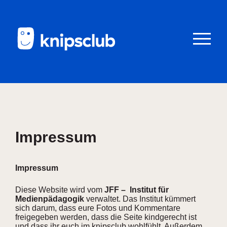
Zum
Zum
Seiteninhalt
Menü
Menü
öffnen/schl
Club
knipstipps
Impressum
Eltern
Impressum
Kontakt
Diese Website wird vom
JFF – Institut für
Medienpädagogik
verwaltet. Das Institut kümmert
sich darum, dass eure Fotos und Kommentare
freigegeben werden, dass die Seite kindgerecht ist
und dass ihr euch im knipsclub wohlfühlt. Außerdem