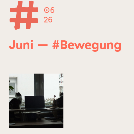
06
Mitglied werden
26
Login
Juni – #Bewegung