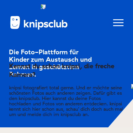
Zum
Zum
Seiteninhalt
Menü
Menü
öffnen/schl
Die Foto-Plattform für
Kinder zum Austausch und
Lernen in geschütztem
Club
Kennst du schon knipsi, die freche
Rahmen.
Kamera?
knipstipps
knipsi fotografiert total gerne. Und er möchte seine
schönsten Fotos auch anderen zeigen. Dafür gibt es
den knipsclub. Hier kannst du deine Fotos
hochladen und Fotos von anderen entdecken. knipsi
kennt sich hier schon aus, schau' dich doch auch mal
Eltern
Kontakt
um und melde dich im knipsclub an.