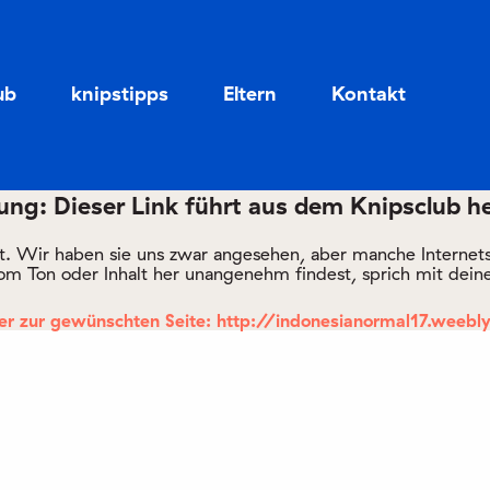
Zum
Zum
Seiteninhalt
Menü
ub
knipstipps
Eltern
Kontakt
ng: Dieser Link führt aus dem Knipsclub h
rt. Wir haben sie uns zwar angesehen, aber manche Internetsei
om Ton oder Inhalt her unangenehm findest, sprich mit deine
er zur gewünschten Seite: http://indonesianormal17.weebl