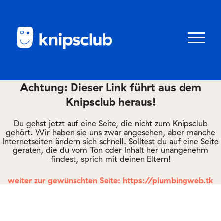
Zum
Zum
Seiteninhalt
Menü
Menü
öffnen/schl
Achtung: Dieser Link führt aus dem
Knipsclub heraus!
Club
knipstipps
Du gehst jetzt auf eine Seite, die nicht zum Knipsclub
gehört. Wir haben sie uns zwar angesehen, aber manche
Internetseiten ändern sich schnell. Solltest du auf eine Seite
geraten, die du vom Ton oder Inhalt her unangenehm
Eltern
findest, sprich mit deinen Eltern!
Kontakt
weiter zur gewünschten Seite: https://plumbingweb.tk