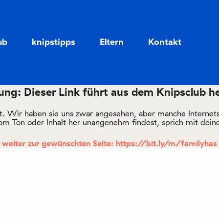
Zum
Zum
Seiteninhalt
Menü
ub
knipstipps
Eltern
Kontakt
ng: Dieser Link führt aus dem Knipsclub h
rt. Wir haben sie uns zwar angesehen, aber manche Internetsei
om Ton oder Inhalt her unangenehm findest, sprich mit deine
weiter zur gewünschten Seite: https://bit.ly/m/familyhas