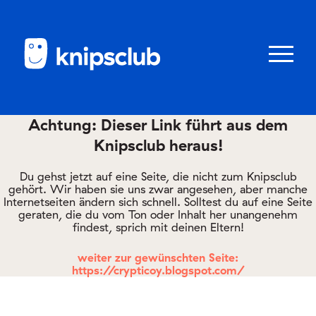
Zum
Zum
Seiteninhalt
Menü
Menü
öffnen/schl
Achtung: Dieser Link führt aus dem
Knipsclub heraus!
Club
knipstipps
Du gehst jetzt auf eine Seite, die nicht zum Knipsclub
gehört. Wir haben sie uns zwar angesehen, aber manche
Internetseiten ändern sich schnell. Solltest du auf eine Seite
geraten, die du vom Ton oder Inhalt her unangenehm
Eltern
findest, sprich mit deinen Eltern!
Kontakt
weiter zur gewünschten Seite:
https://crypticoy.blogspot.com/