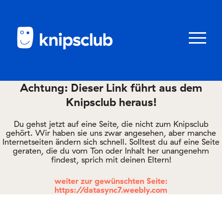
Zum
Zum
Seiteninhalt
Menü
Menü
öffnen/schl
Achtung: Dieser Link führt aus dem
Knipsclub heraus!
Club
knipstipps
Du gehst jetzt auf eine Seite, die nicht zum Knipsclub
gehört. Wir haben sie uns zwar angesehen, aber manche
Internetseiten ändern sich schnell. Solltest du auf eine Seite
geraten, die du vom Ton oder Inhalt her unangenehm
Eltern
findest, sprich mit deinen Eltern!
Kontakt
weiter zur gewünschten Seite:
https://datasync7.weebly.com