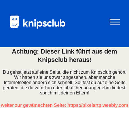
Zum
Zum
Seiteninhalt
Menü
Menü
öffnen/schl
Achtung: Dieser Link führt aus dem
Knipsclub heraus!
Club
Du gehst jetzt auf eine Seite, die nicht zum Knipsclub gehört.
knipstipps
Wir haben sie uns zwar angesehen, aber manche
Internetseiten ändern sich schnell. Solltest du auf eine Seite
Eltern
geraten, die du vom Ton oder Inhalt her unangenehm findest,
sprich mit deinen Eltern!
Kontakt
weiter zur gewünschten Seite: https://pixelartp.weebly.com