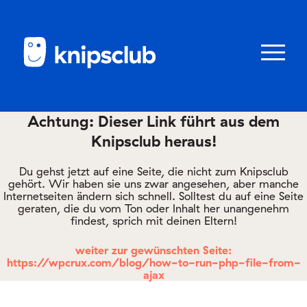
Zum
Zum
Seiteninhalt
Menü
Menü
öffnen/schl
Achtung: Dieser Link führt aus dem
Knipsclub heraus!
Club
knipstipps
Du gehst jetzt auf eine Seite, die nicht zum Knipsclub
gehört. Wir haben sie uns zwar angesehen, aber manche
Internetseiten ändern sich schnell. Solltest du auf eine Seite
geraten, die du vom Ton oder Inhalt her unangenehm
Eltern
findest, sprich mit deinen Eltern!
Kontakt
weiter zur gewünschten Seite:
https://wpcrux.com/blog/how-to-run-php-file-from-
ajax